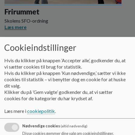
o
l
Frirummet
d
Skolens SFO-ordning
e
Læs mere
t
Cookieindstillinger
Hvis du klikker på knappen ’Accepter alle’, godkender du, at
vi sætter cookies til brug for statistik.
Hvis du klikker på knappen ’Kun nødvendige,’ sætter vi ikke
cookies til statistik – vi benytter dog en cookie for at huske
dit valg.
Klikker du på ’Gem valgte’ godkender du, at vi sætter
cookies for de kategorier du har krydset af.
Læs mere i
cookiepolitik
.
Nødvendige cookies
(altid nødvendig)
Disse cookies gemmer dine valg om cookieindstillinger.