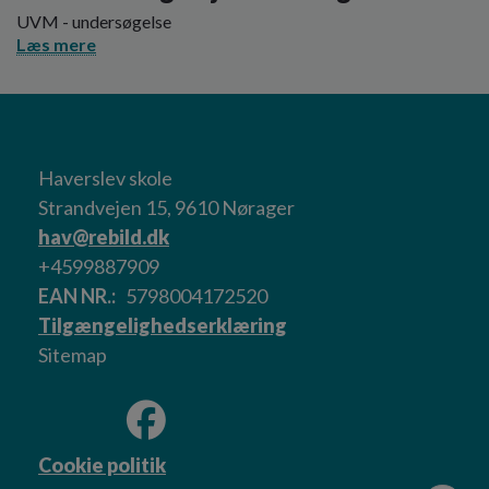
UVM - undersøgelse
Læs mere
Haverslev skole
Strandvejen 15, 9610 Nørager
hav@rebild.dk
+4599887909
EAN NR.
5798004172520
Tilgængelighedserklæring
Sitemap
Cookie politik