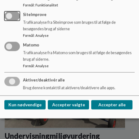
Invitation til jubilæumsfest
Formål
:
Funktionalitet
Nu er der mulighed for at tilmelde sig skolens
SiteImprove
jubilæumsfest
Trafikanalyse fra Siteimprove som bruges til at følge de
Læs mere
besøgendes brug af siderne
Formål
:
Analyse
Matomo
Trafikanalyse fra Matomo som bruges til at følge de besøgendes
brug af siderne.
Formål
:
Analyse
Aktiver/deaktivér alle
Brug denne kontakt til at aktivere/deaktivere alle apps.
Kun nødvendige
Accepter valgte
Accepter alle
Undervisningmiljøvurdering